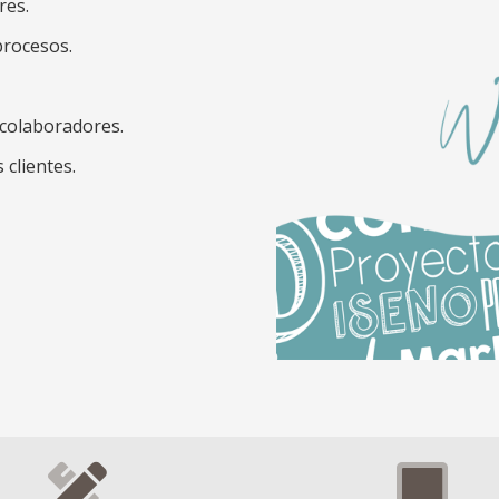
res.
procesos.
 colaboradores.
 clientes.