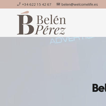
+34 622 15 42 67
belen@welcomelife.es
Be