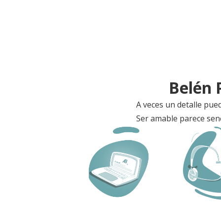
Belén 
A veces un detalle pue
Ser amable parece senc